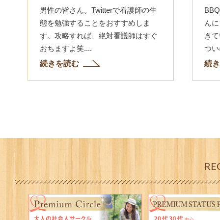
男性の皆さん。Twitterで看護師の生
BB
態を勉強することをおすすめしま
んに
す。攻略すれば、絶対看護師はすぐ
きて
おちますよ笑....
つい
BB
続きを読む
続き
夏ら
と...
RE