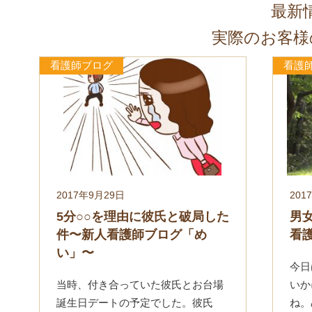
最新
実際のお客様
看護師ブログ
看護
2017年9月29日
201
5分○○を理由に彼氏と破局した
男
件〜新人看護師ブログ「め
看
い」〜
今日
当時、付き合っていた彼氏とお台場
いか
誕生日デートの予定でした。彼氏
ね。