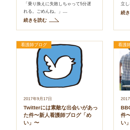
「乗り換えに失敗しちゃって5分遅
立し
れる。ごめんね。」....
続き
続きを読む
看護師ブログ
看護
2017年9月17日
201
Twitterには素敵な出会いがあっ
B
た件〜新人看護師ブログ「め
件
い」〜
い