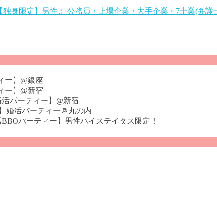
~22:30 【独身限定】男性♬ 公務員・上場企業・大手企業・7士
ーティー】@銀座
ーティー】@新宿
師限定婚活パーティー】@新宿
×自衛官】婚活パーティー＠丸の内
師限定婚活BBQパーティー】男性ハイステイタス限定！