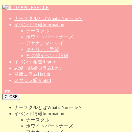
ナースクルとは
What’s Nursecle？
イベント情報
Information
ナースクル
ホワイトパートナーズ
アヤカ／マイマイ
キャリア・学習
その他イベント情報
イベント報告
Report
恋愛・結婚コラム
Love
健康コラム
Health
スタッフ紹介
Staff
menu
CLOSE
ナースクルとは
What’s Nursecle？
イベント情報
Information
ナースクル
ホワイトパートナーズ