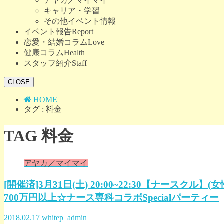
アヤカ／マイマイ
キャリア・学習
その他イベント情報
イベント報告
Report
恋愛・結婚コラム
Love
健康コラム
Health
スタッフ紹介
Staff
CLOSE
HOME
タグ : 料金
TAG
料金
アヤカ／マイマイ
[開催済]3月31日(土) 20:00~22:30【ナー
700万円以上☆ナース専科コラボSpecialパーティー
2018.02.17
whitep_admin