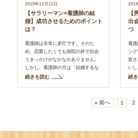
2019年12月12日
201
【サラリーマン×看護師の結
【
婚】成功させるためのポイント
出
は？
つ
看護師は非常に多忙です。そのた
看護
め、恋愛したくても病院の外で出会
ング
うきっかけがなかなかありません。
皆さ
しかし、看護師の方は「結婚するな
いし
ら、医療関係者以外のサラリーマン
ょう
続きを読む
続き
の人がいい」と考える方が少なくな
い限
いはずです。 な...
なか
« 前へ
1
2