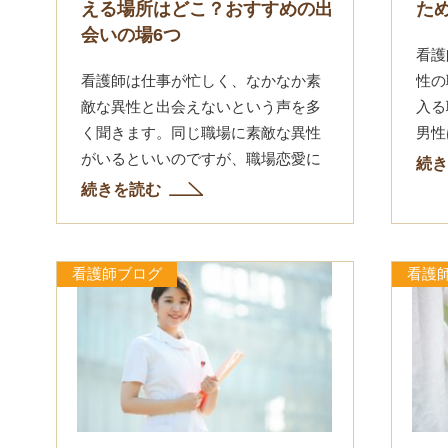
える場所はどこ？おすすめの出
た
会いの場6つ
看護
看護師は仕事が忙しく、なかなか素
性の
敵な異性と出会えないという声を多
入る
く聞きます。同じ職場に素敵な異性
男性
がいるといいのですが、職場恋愛に
会う
続き
はデメリットもあります。となる
看護
続きを読む
と、職場以外で素敵な異性と出会う
いう
ためにはどうしたらいいのでしょ...
看護師ブログ
看護