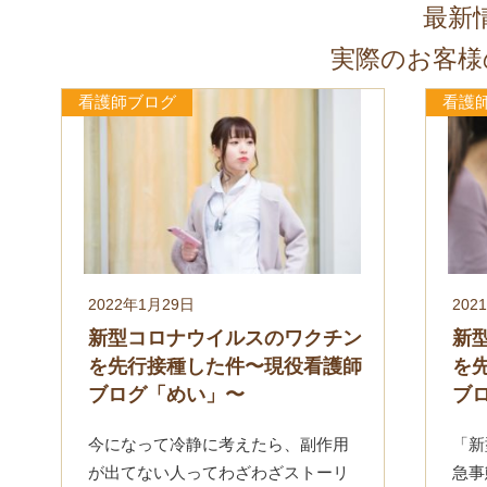
最新
実際のお客様
看護師ブログ
看護
2022年1月29日
202
新型コロナウイルスのワクチン
新
を先行接種した件〜現役看護師
を
ブログ「めい」〜
ブ
今になって冷静に考えたら、副作用
「新
が出てない人ってわざわざストーリ
急事