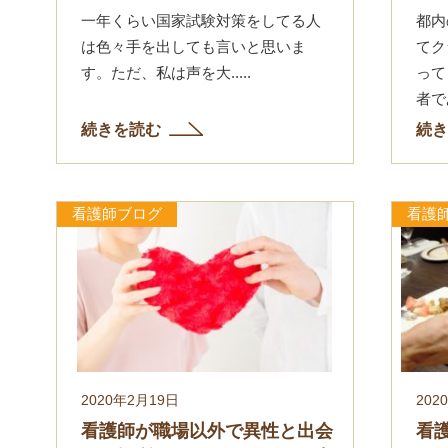
一年くらい国家試験対策をしてる人
都内
は色々手を出しても言いと思いま
てク
す。ただ、私は声を大.....
って
者であ
続きを読む
続き
看護師ブログ
看護
2020年2月19日
202
看護師が職場以外で異性と出会
看