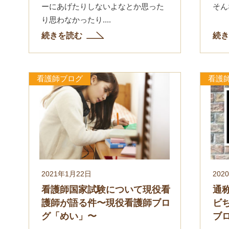
ーにあげたりしないよなとか思った
そん
り思わなかったり....
続きを読む
続き
看護師ブログ
看護
2021年1月22日
202
看護師国家試験について現役看
通
護師が語る件〜現役看護師ブロ
ビ
グ「めい」〜
ブ